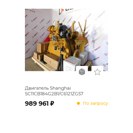
Двигатель Shanghai
SC11CB184G2B1/C6121ZG57
;
989 961
По запросу