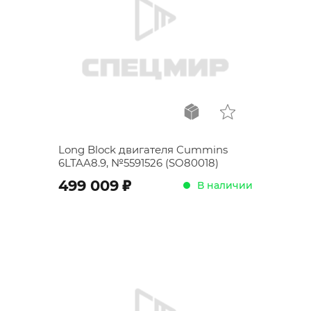
Long Block двигателя Cummins
6LTAA8.9, №5591526 (SO80018)
;
499 009
В наличии