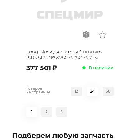
Long Block двигателя Cummins
ISB4.5E5, №5475075 (SO75423)
;
377 501
В наличии
Товаров
12
24
38
на странице:
1
2
3
Подберем любую запчасть