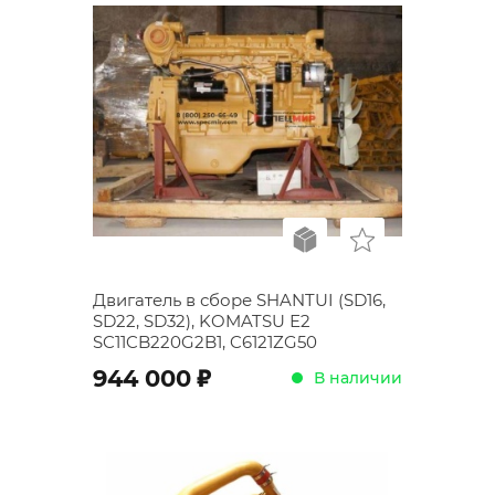
Двигатель в сборе SHANTUI (SD16,
SD22, SD32), KOMATSU Е2
SC11CB220G2B1, C6121ZG50
;
944 000
В наличии