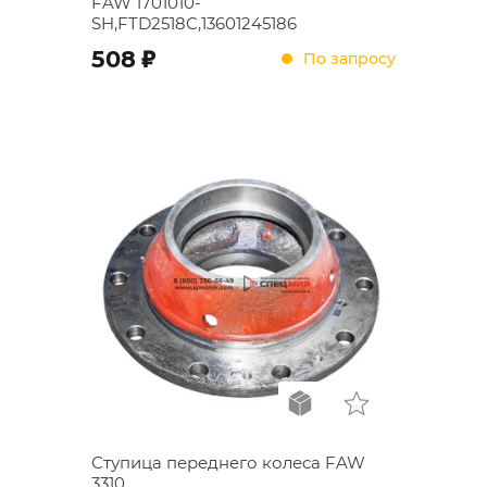
FAW 1701010-
SH,FTD2518C,13601245186
;
508
По запросу
Ступица переднего колеса FAW
3310