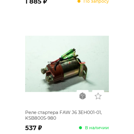
;
1 885
По запросу
Реле стартера FAW J6 3EH001-01,
KSB8005-980
;
537
В наличии