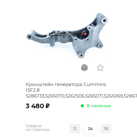
Кронштейн генератора Cummins
ISF2.8
5286733,5265070,5262506,5265071,5265069,5286
;
3 480
В наличии
Товаров
12
24
38
на странице: