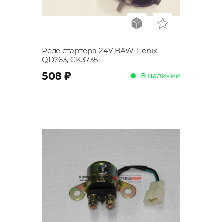
Реле стартера 24V BAW-Fenix
QD263, CK3735
;
508
В наличии