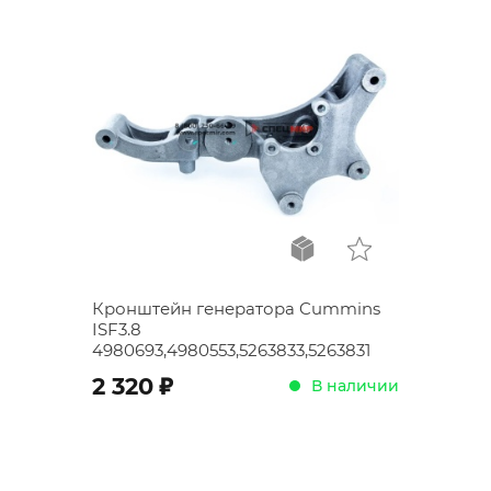
Кронштейн генератора Cummins
ISF3.8
4980693,4980553,5263833,5263831
;
2 320
В наличии