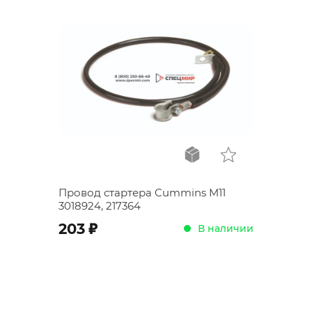
Провод стартера Cummins M11
3018924, 217364
;
203
В наличии