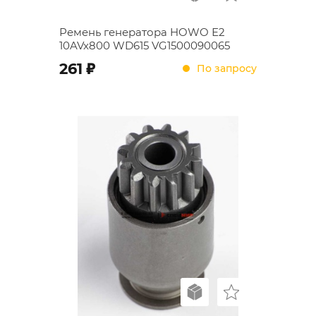
Ремень генератора HOWO Е2
10AVx800 WD615 VG1500090065
;
261
По запросу