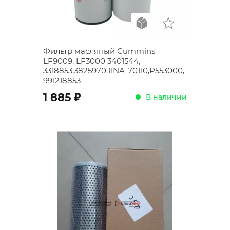
Фильтр масляный Cummins
LF9009, LF3000 3401544,
3318853,3825970,11NA-70110,P553000,
991218853
;
1 885
В наличии