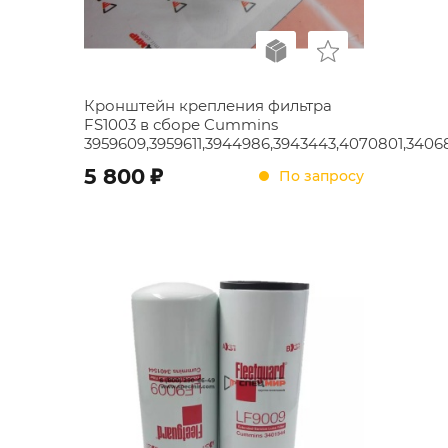
Кронштейн крепления фильтра
FS1003 в сборе Cummins
3959609,3959611,3944986,3943443,4070801,3406
;
5 800
По запросу