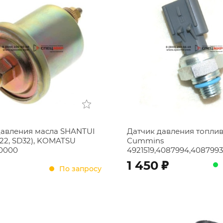
давления масла SHANTUI
Датчик давления топли
D22, SD32), KOMATSU
Cummins
0000
4921519,4087994,4087993
;
1 450
По запросу