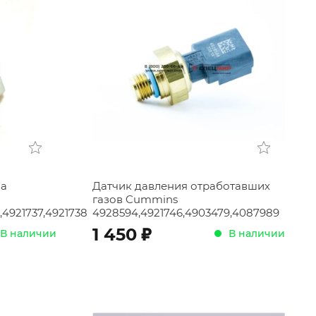
ва
Датчик давления отработавших
газов Cummins
,4921737,4921738
4928594,4921746,4903479,4087989
;
1 450
В наличии
В наличии