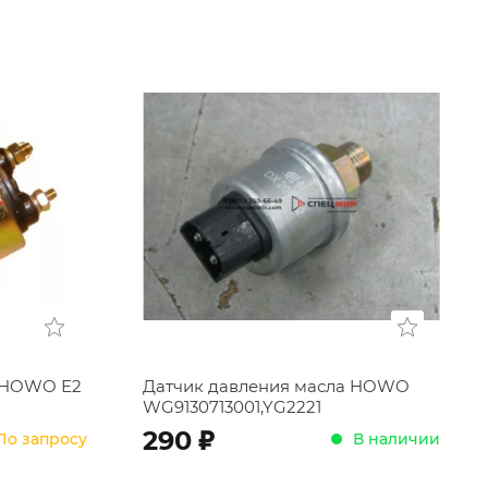
а HOWO Е2
Датчик давления масла HOWO
WG9130713001,YG2221
;
290
По запросу
В наличии