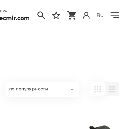
явку
Ru
ecmir.com
по популярности