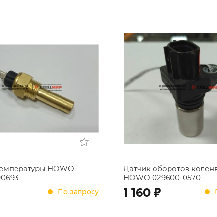
температуры HOWO
Датчик оборотов колен
90693
HOWO 029600-0570
;
1 160
По запросу