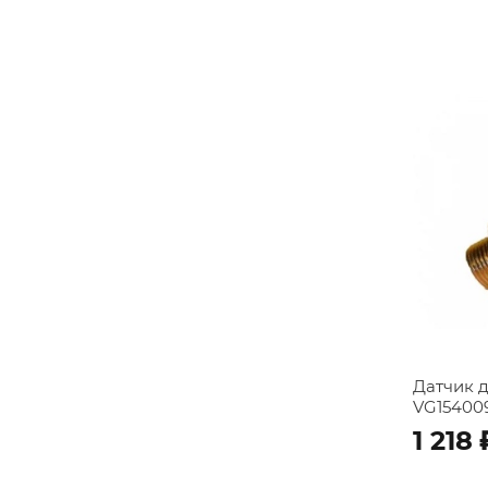
Датчик 
VG15400
1 218