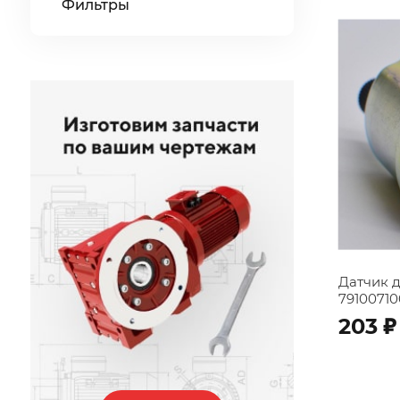
Фильтры
Датчик 
7910071
;
203