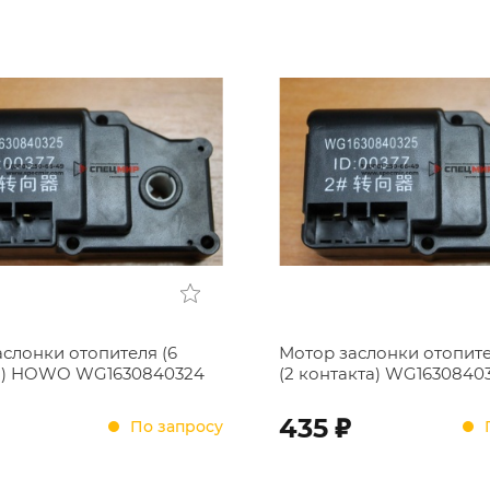
слонки отопителя (6
Мотор заслонки отопи
а) HOWO WG1630840324
(2 контакта) WG1630840
;
435
По запросу