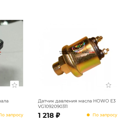
вала
Датчик давления масла HOWO Е3
VG1092090311
;
1 218
По запросу
По запросу