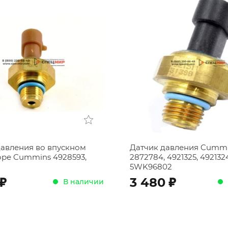
давления во впускном
Датчик давления Cumm
оре Cummins 4928593,
2872784, 4921325, 492132
5WK96802
;
;
3 480
В наличии