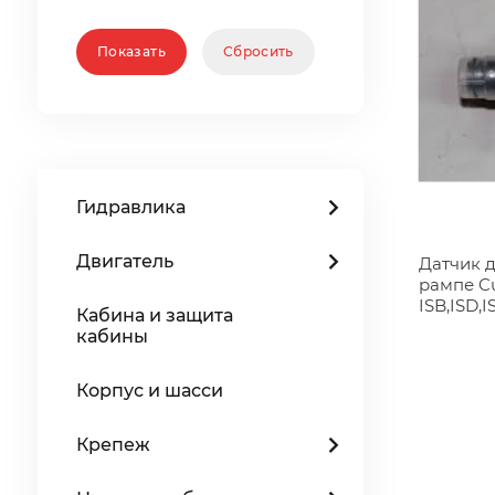
Гидравлика
Двигатель
Датчик 
рампе C
ISB,ISD,
Кабина и защита
кабины
Корпус и шасси
Крепеж