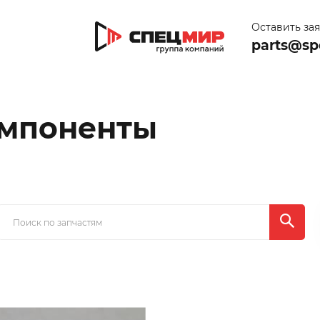
Оставить за
parts@sp
омпоненты