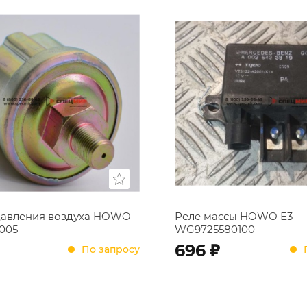
давления воздуха HOWO
Реле массы HOWO Е3
0005
WG9725580100
;
696
По запросу