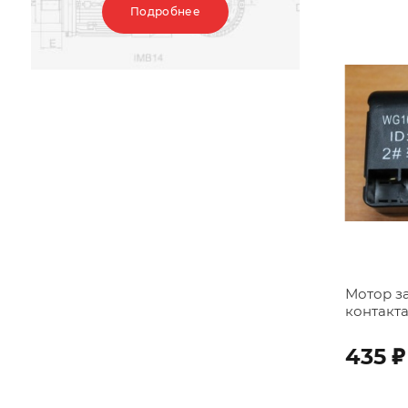
Подробнее
Мотор за
контакт
;
435