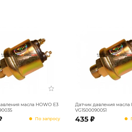
давления масла HOWO Е3
Датчик давления масл
90035
VG1500090051
;
;
435
По запросу