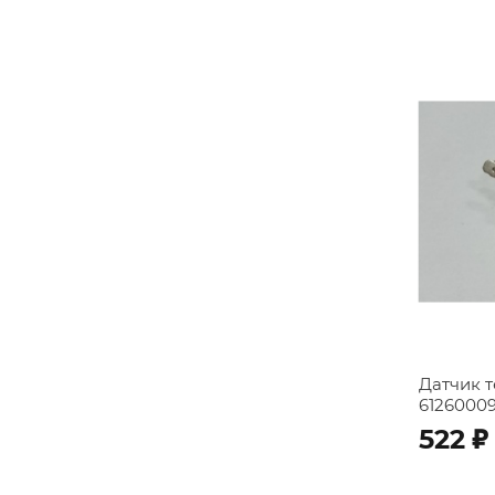
Датчик 
6126000
;
522