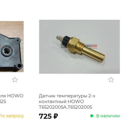
Ru
Cn
En
теля HOWO
Датчик температуры 2-х
325
контактный HOWO
T65202005A,T65202005
;
725
По запросу
В наличии