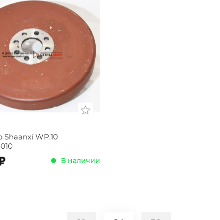
 Shaanxi WP.10
0010
;
В наличии