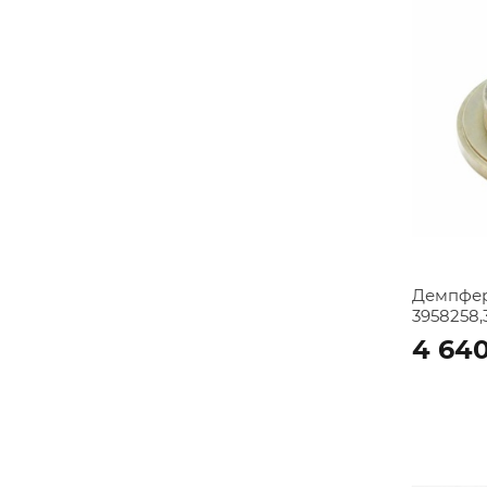
Демпфер
3958258,
4 64