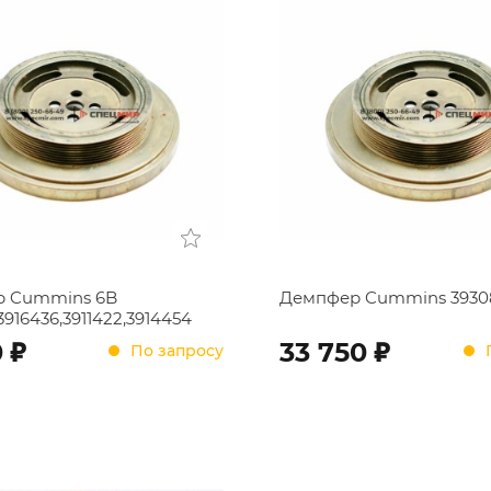
 Cummins 6B
Демпфер Cummins 3930
3916436,3911422,3914454
;
;
0
33 750
По запросу