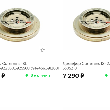
 Cummins ISL
Демпфер Cummins ISF2.8
3922560,3925568,3914456,3912681
5305218
;
;
7 290
В наличии