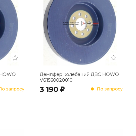
3 HOWO
Демпфер колебаний ДВС HOWO
VG1560020010
;
3 190
По запросу
По запросу