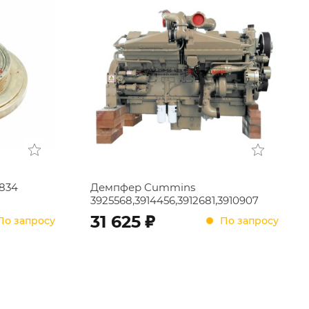
834
Демпфер Cummins
3925568,3914456,3912681,3910907
;
31 625
По запросу
По запросу