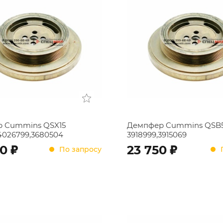
 Cummins QSX15
Демпфер Cummins QSB5
4026799,3680504
3918999,3915069
;
;
00
23 750
По запросу