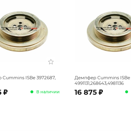
 Cummins ISBe 3972687,
Демпфер Cummins ISBe
4991131,268643,4981136
;
;
5
16 875
В наличии