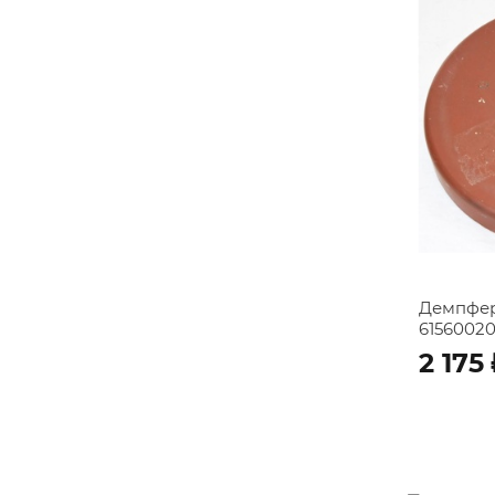
Демпфер
6156002
2 175