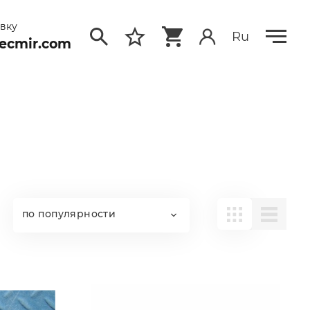
явку
Ru
ecmir.com
по популярности