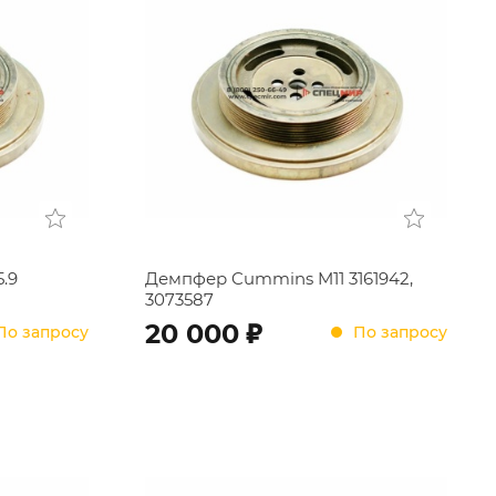
.9
Демпфер Cummins M11 3161942,
3073587
;
20 000
По запросу
По запросу