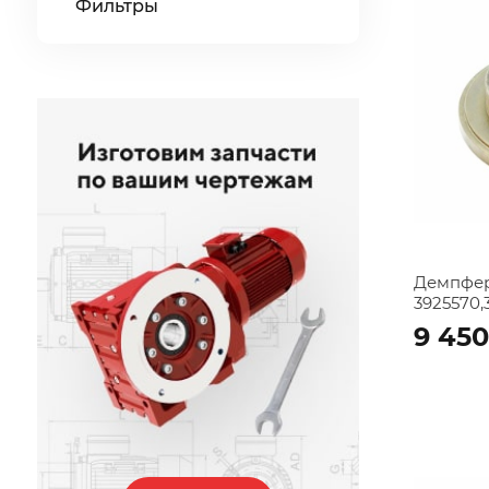
Фильтры
Демпфер
3925570,
9 450