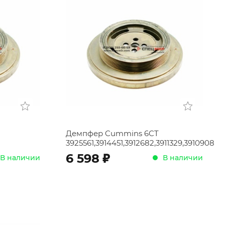
Ru
Cn
En
Демпфер Cummins 6CT
3925561,3914451,3912682,3911329,3910908
;
6 598
В наличии
В наличии