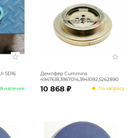
I SD16
Демпфер Cummins
4947618,3967014,3941092,5262890
;
10 868
В наличии
По запросу