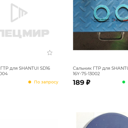
 ГТР для SHANTUI SD16
Сальник ГТР для SHANTU
0004
16Y-75-13002
;
189
По запросу