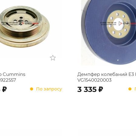
р Cummins
Демпфер колебаний Е
3922557
VG1540020003
;
;
5
3 335
По запросу