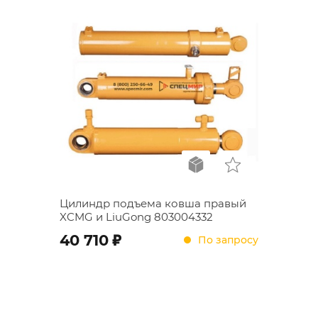
Цилиндр подъема ковша правый
XCMG и LiuGong 803004332
;
40 710
По запросу