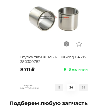
Втулка тяги XCMG и LiuGong GR215
380300782
;
870
В наличии
Товаров
12
24
38
на странице:
Подберем любую запчасть