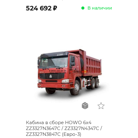
;
524 692
В наличии
Кабина в сборе HOWO 6х4
ZZ3327N3647C / ZZ3327N4347C /
ZZ3327N3847C (Евро-3)