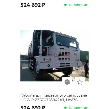
;
524 692
В наличии
Кабина для карьерного самосвала
HOWO ZZ5707S3842AJ, HW7D
;
524 692
В наличии