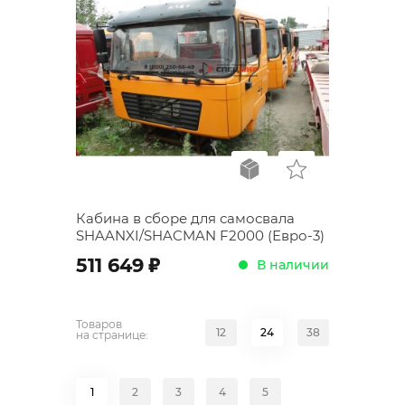
Кабина в сборе для самосвала
SHAANXI/SHACMAN F2000 (Евро-3)
;
511 649
В наличии
Товаров
12
24
38
на странице:
1
2
3
4
5