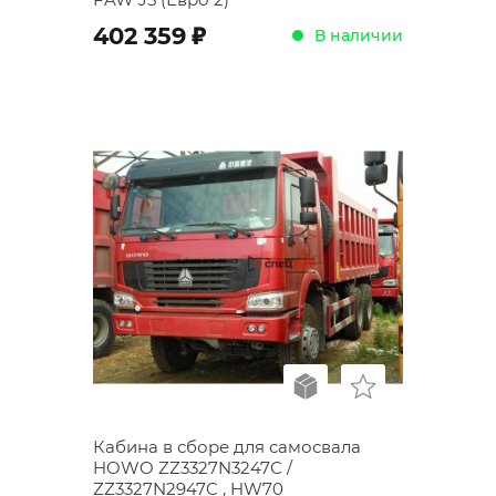
;
402 359
В наличии
Кабина в сборе для самосвала
HOWO ZZ3327N3247C /
ZZ3327N2947C , HW70