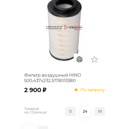
Фильтр воздушный HINO
500,437х232,S178013380
;
2 900
По запросу
Товаров
12
24
38
на странице: