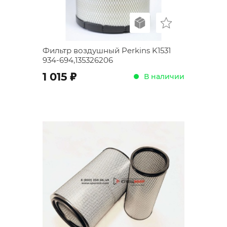
Фильтр воздушный Perkins K1531
934-694,135326206
;
1 015
В наличии