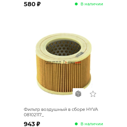
;
580
В наличии
Фильтр воздушный в сборе HYVA
08102117_
;
943
В наличии