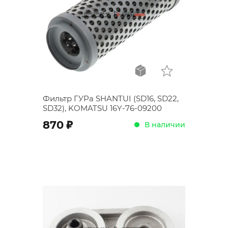
Фильтр ГУРа SHANTUI (SD16, SD22,
SD32), KOMATSU 16Y-76-09200
;
870
В наличии