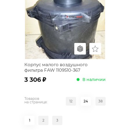
Корпус малого воздушного
фильтра FAW 1109510-367
;
3 306
В наличии
Товаров
12
24
38
на странице:
1
2
3