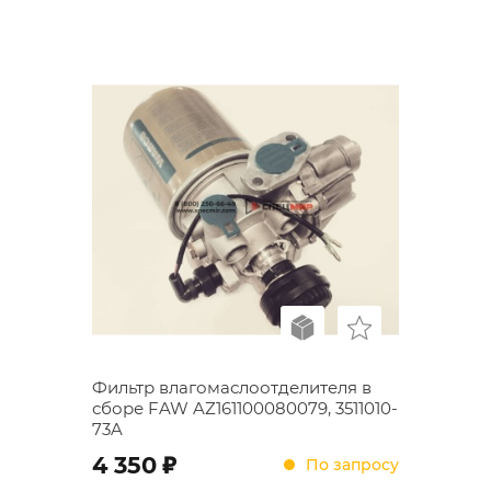
Фильтр влагомаслоотделителя в
сборе FAW AZ161100080079, 3511010-
73A
;
4 350
По запросу