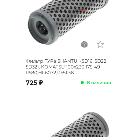
Фильтр ГУРа SHANTUI (SD16, SD22,
SD32), KOMATSU 100x230 175-49-
11580,HF6072,P551158
;
725
В наличии