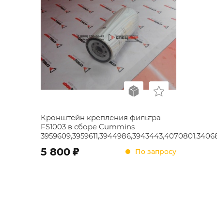
Кронштейн крепления фильтра
FS1003 в сборе Cummins
3959609,3959611,3944986,3943443,4070801,3406
;
5 800
По запросу