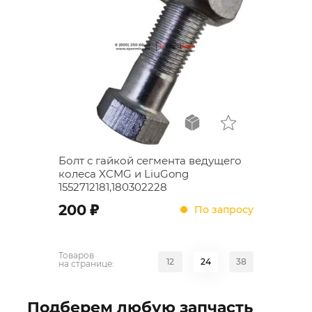
Болт с гайкой сегмента ведущего
колеса XCMG и LiuGong
1552712181,180302228
;
200
По запросу
Товаров
12
24
38
на странице:
Подберем любую запчасть