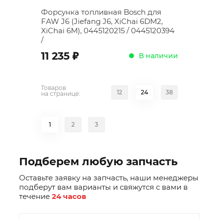
Форсунка топливная Bosch для
FAW J6 (Jiefang J6, XiChai 6DM2,
XiChai 6M), 0445120215 / 0445120394
/
;
11 235
В наличии
Товаров
12
24
38
на странице:
1
2
3
Подберем любую запчасть
Оставьте заявку на запчасть, наши менеджеры
подберут вам варианты и свяжутся с вами в
течение
24 часов