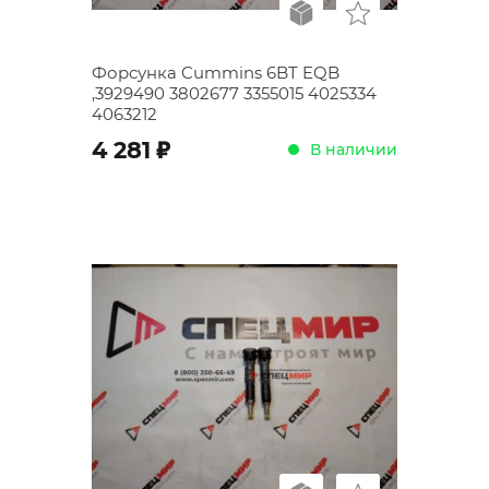
Форсунка Cummins 6BT EQB
,3929490 3802677 3355015 4025334
4063212
;
4 281
В наличии