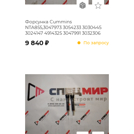
Форсунка Cummins
NTA855,3047973 3054233 3030445
3024147 4914325 3047991 3032306
;
9 840
По запросу