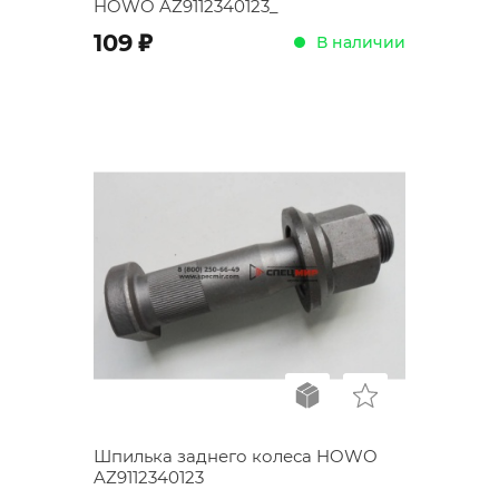
HOWO AZ9112340123_
;
109
В наличии
Шпилька заднего колеса HOWO
AZ9112340123