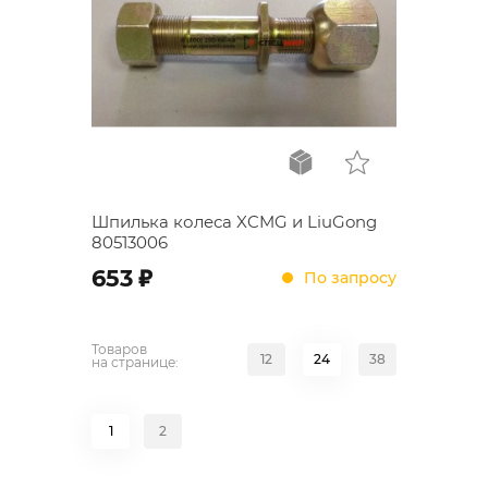
Шпилька колеса XCMG и LiuGong
80513006
;
653
По запросу
Товаров
12
24
38
на странице:
1
2