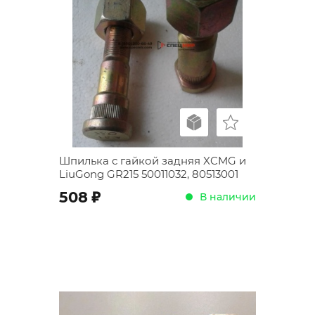
Шпилька с гайкой задняя XCMG и
LiuGong GR215 50011032, 80513001
;
508
В наличии