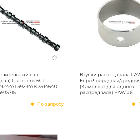
елительный вал
Втулки распредвала FA
двал) Cummins 6CT
Евро3 передняя/средня
3924471 3923478 3914640
(Комплект для одного
3935715
распредвала) FAW J6
По запросу