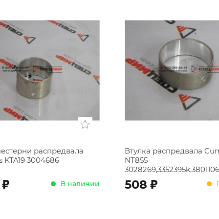
шестерни распредвала
Втулка распредвала Cum
 KTA19 3004686
NT855
3028269,3352395k,380110
;
;
508
В наличии