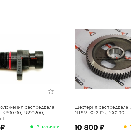
положения распредвала
Шестерня распредвала
 4890190, 4890200,
NT855 3035195, 3002901
11
;
;
10 800
В наличии