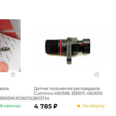
Ru
Cn
En
вала
Датчик положения распредвала
Cummins 4921599, 3331017, 4921600
,3895599,3028205,3803724
;
4 785
В наличии
По запросу