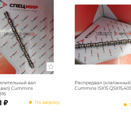
елительный вал
Распредвал (клапанный
двал) Cummins
Cummins ISX15 QSX15,405
816
;
1
По запросу