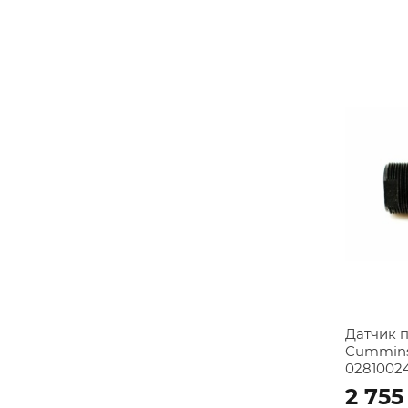
Датчик 
Cummins
02810024
2 755