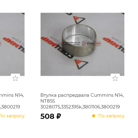
mins N14,
Втулка распредвала Cummins N14,
NT855
6,3800219
3028075,3352395k,3801106,3800219
;
508
По запросу
По запросу