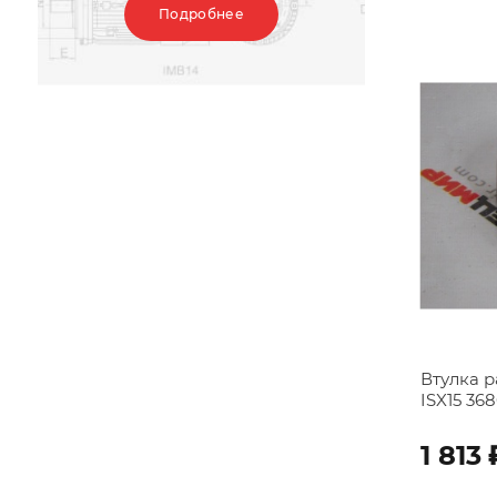
Подробнее
Втулка 
ISX15 368
1 813