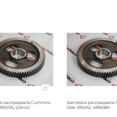
я распредвала Cummins
Шестерня распредвала
3950135, 5284141
ISBe 3955152, 4896380