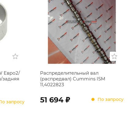
W Евро2/
Распределительный вал
я/задняя
(распредвал) Cummins ISM
11,4022823
;
51 694
По запросу
По запросу