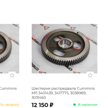
 Cummins
Шестерня распредвала Cummins
M11 3401439, 3417775, 3038989,
3031460
;
12 150
По запросу
В наличии