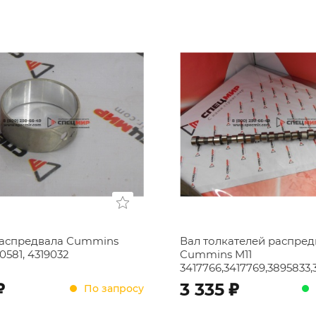
распредвала Cummins
Вал толкателей распред
0581, 4319032
Cummins M11
3417766,3417769,3895833
;
;
3 335
По запросу