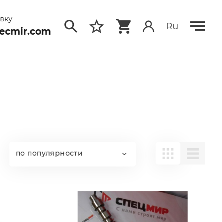
явку
Ru
ecmir.com
по популярности