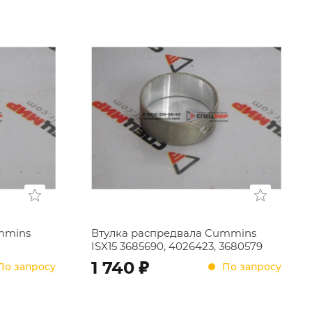
mmins
Втулка распредвала Cummins
ISX15 3685690, 4026423, 3680579
;
1 740
По запросу
По запросу