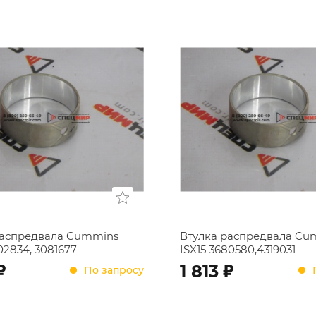
распредвала Cummins
Втулка распредвала Cu
02834, 3081677
ISX15 3680580,4319031
;
;
1 813
По запросу