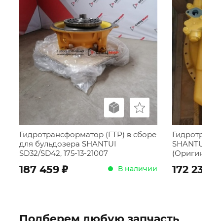
Гидротрансформатор (ГТР) в сборе
Гидротрансф
для бульдозера SHANTUI
SHANTUI SD 1
SD32/SD42, 175-13-21007
(Оригинал)
;
;
187 459
172 231
В наличии
Подберем любую запчасть