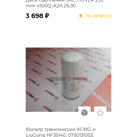
mm 4100Q-A2A.26.30
;
3 698
По запросу
Фильтр трансмиссии XCMG и
LiuGong HF35140, 0750131053,