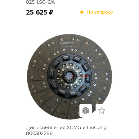
825H,SG-6/A
;
25 625
По запросу
Диск сцепления XCMG и LiuGong
800302288