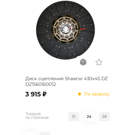
Диск сцепления Shaanxi 430x45 DZ
DZ1560160012
;
3 915
По запросу
Товаров
12
24
38
на странице: