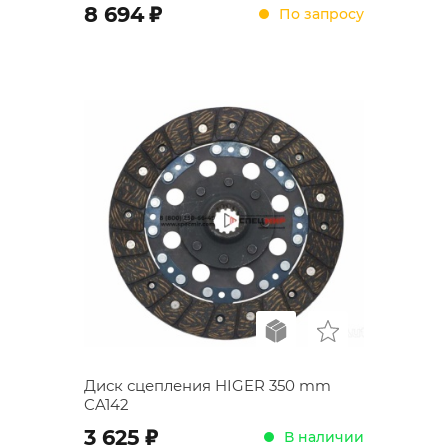
;
8 694
По запросу
Диск сцепления HIGER 350 mm
CA142
;
3 625
В наличии