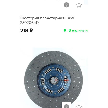
Шестерня планетарная FAW
2502064D
;
218
В наличии