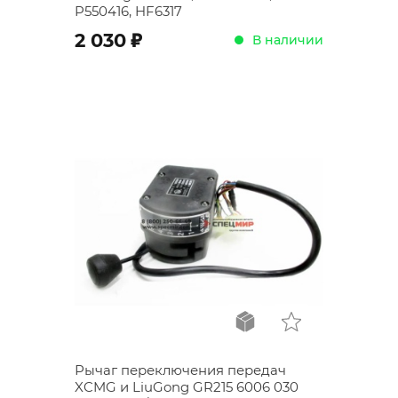
P550416, HF6317
;
2 030
В наличии
Рычаг переключения передач
XCMG и LiuGong GR215 6006 030