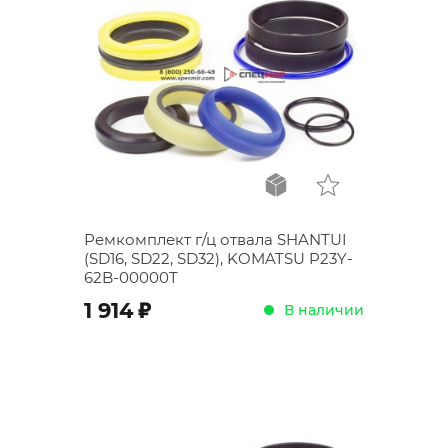
Ремкомплект г/ц отвала SHANTUI
(SD16, SD22, SD32), KOMATSU P23Y-
62B-00000T
;
1 914
В наличии