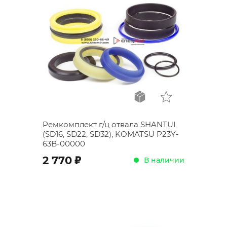
Ремкомплект г/ц отвала SHANTUI
(SD16, SD22, SD32), KOMATSU P23Y-
63B-00000
;
2 770
В наличии