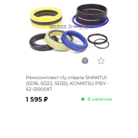
Ремкомплект г/ц отвала SHANTUI
(SD16, SD22, SD32), KOMATSU P16Y-
62-51000XT
;
1 595
В наличии