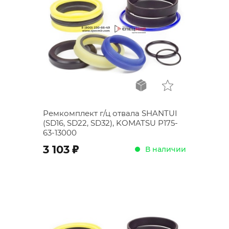
Ремкомплект г/ц отвала SHANTUI
(SD16, SD22, SD32), KOMATSU P175-
63-13000
;
3 103
В наличии