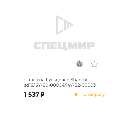
Палец,на бульдозер Shantui
sd16,16Y-80-00004/14Y-82-00003
;
1 537
По запросу