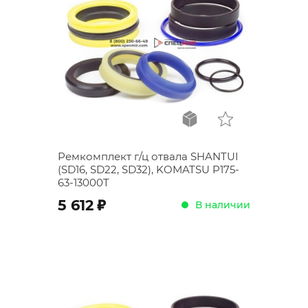
Ремкомплект г/ц отвала SHANTUI
(SD16, SD22, SD32), KOMATSU P175-
63-13000T
;
5 612
В наличии