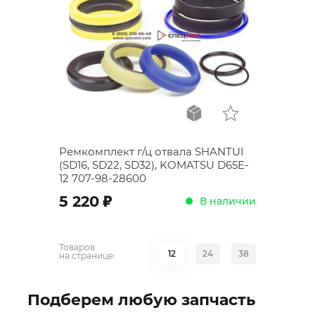
Ремкомплект г/ц отвала SHANTUI
(SD16, SD22, SD32), KOMATSU D65E-
12 707-98-28600
;
5 220
В наличии
Товаров
12
24
38
на странице:
Подберем любую запчасть