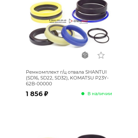
Ремкомплект г/ц отвала SHANTUI
(SD16, SD22, SD32), KOMATSU P23Y-
62B-00000
;
1 856
В наличии