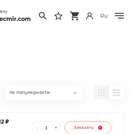
явку
Ru
ecmir.com
по популярности
;
12
Заказать