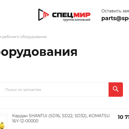
Оставить за
parts@sp
и рабочего оборудования
борудования
Кардан SHANTUI (SD16, SD22, SD32), KOMATSU
10 7
16Y-12-00000